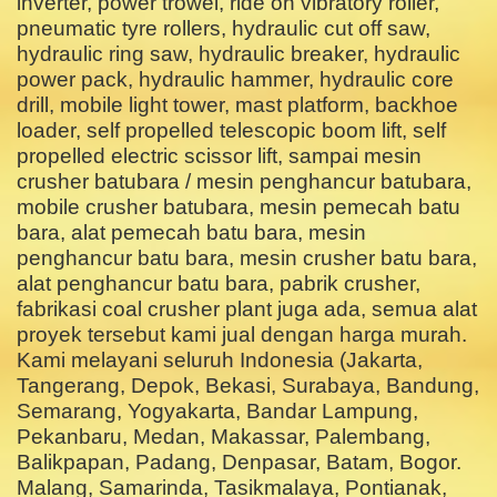
inverter, power trowel, ride on vibratory roller,
pneumatic tyre rollers, hydraulic cut off saw,
hydraulic ring saw, hydraulic breaker, hydraulic
power pack, hydraulic hammer, hydraulic core
drill, mobile light tower, mast platform, backhoe
loader, self propelled telescopic boom lift, self
propelled electric scissor lift, sampai mesin
crusher batubara / mesin penghancur batubara,
mobile crusher batubara, mesin pemecah batu
bara, alat pemecah batu bara, mesin
penghancur batu bara, mesin crusher batu bara,
alat penghancur batu bara, pabrik crusher,
fabrikasi coal crusher plant juga ada, semua alat
proyek tersebut kami jual dengan harga murah.
Kami melayani seluruh Indonesia (Jakarta,
Tangerang, Depok, Bekasi, Surabaya, Bandung,
Semarang, Yogyakarta, Bandar Lampung,
Pekanbaru, Medan, Makassar, Palembang,
Balikpapan, Padang, Denpasar, Batam, Bogor.
Malang, Samarinda, Tasikmalaya, Pontianak,