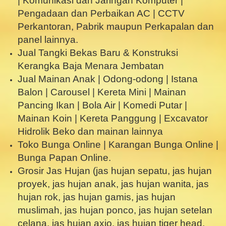
| Komunikasi dan Jaringan Komputer |
Pengadaan dan Perbaikan AC | CCTV
Perkantoran, Pabrik maupun Perkapalan dan
panel lainnya.
Jual Tangki Bekas Baru & Konstruksi
Kerangka Baja Menara Jembatan
Jual Mainan Anak | Odong-odong | Istana
Balon | Carousel | Kereta Mini | Mainan
Pancing Ikan | Bola Air | Komedi Putar |
Mainan Koin | Kereta Panggung | Excavator
Hidrolik Beko dan mainan lainnya
Toko Bunga Online | Karangan Bunga Online |
Bunga Papan Online.
Grosir Jas Hujan (jas hujan sepatu, jas hujan
proyek, jas hujan anak, jas hujan wanita, jas
hujan rok, jas hujan gamis, jas hujan
muslimah, jas hujan ponco, jas hujan setelan
celana, jas hujan axio, jas hujan tiger head,