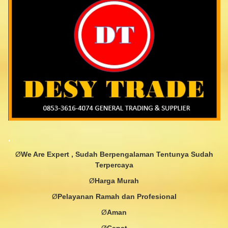
.
Ø
We Are Expert , Sudah Berpengalaman Tentunya Sudah
Terpercaya
Ø
Harga
Murah
Ø
Pelayanan
Ramah dan
Profesional
Ø
Aman