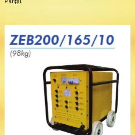
Parigi).
.
.