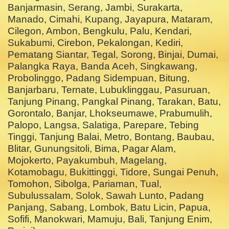
Banjarmasin, Serang, Jambi, Surakarta,
Manado, Cimahi, Kupang, Jayapura, Mataram,
Cilegon, Ambon, Bengkulu, Palu, Kendari,
Sukabumi, Cirebon, Pekalongan, Kediri,
Pematang Siantar, Tegal, Sorong, Binjai, Dumai,
Palangka Raya, Banda Aceh, Singkawang,
Probolinggo, Padang Sidempuan, Bitung,
Banjarbaru, Ternate, Lubuklinggau, Pasuruan,
Tanjung Pinang, Pangkal Pinang, Tarakan, Batu,
Gorontalo, Banjar, Lhokseumawe, Prabumulih,
Palopo, Langsa, Salatiga, Parepare, Tebing
Tinggi, Tanjung Balai, Metro, Bontang, Baubau,
Blitar, Gunungsitoli, Bima, Pagar Alam,
Mojokerto, Payakumbuh, Magelang,
Kotamobagu, Bukittinggi, Tidore, Sungai Penuh,
Tomohon, Sibolga, Pariaman, Tual,
Subulussalam, Solok, Sawah Lunto, Padang
Panjang, Sabang, Lombok, Batu Licin, Papua,
Sofifi, Manokwari, Mamuju, Bali, Tanjung Enim,