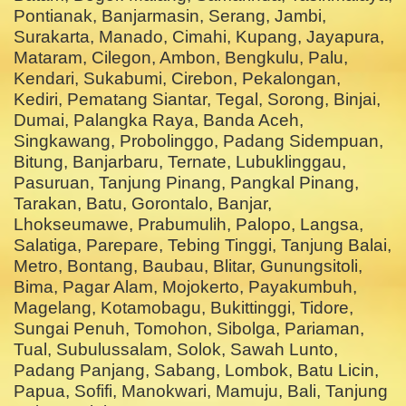
Pontianak, Banjarmasin, Serang, Jambi,
Surakarta, Manado, Cimahi, Kupang, Jayapura,
Mataram, Cilegon, Ambon, Bengkulu, Palu,
Kendari, Sukabumi, Cirebon, Pekalongan,
Kediri, Pematang Siantar, Tegal, Sorong, Binjai,
Dumai, Palangka Raya, Banda Aceh,
Singkawang, Probolinggo, Padang Sidempuan,
Bitung, Banjarbaru, Ternate, Lubuklinggau,
Pasuruan, Tanjung Pinang, Pangkal Pinang,
Tarakan, Batu, Gorontalo, Banjar,
Lhokseumawe, Prabumulih, Palopo, Langsa,
Salatiga, Parepare, Tebing Tinggi, Tanjung Balai,
Metro, Bontang, Baubau, Blitar, Gunungsitoli,
Bima, Pagar Alam, Mojokerto, Payakumbuh,
Magelang, Kotamobagu, Bukittinggi, Tidore,
Sungai Penuh, Tomohon, Sibolga, Pariaman,
Tual, Subulussalam, Solok, Sawah Lunto,
Padang Panjang, Sabang, Lombok, Batu Licin,
Papua, Sofifi, Manokwari, Mamuju, Bali, Tanjung