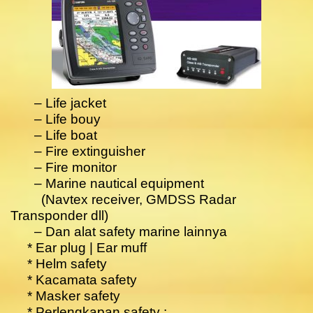
– Life jacket
– Life bouy
– Life boat
– Fire extinguisher
– Fire monitor
– Marine nautical equipment
(Navtex receiver, GMDSS Radar
Transponder dll)
– Dan alat safety marine lainnya
* Ear plug | Ear muff
* Helm safety
* Kacamata safety
* Masker safety
* Perlengkapan safety :