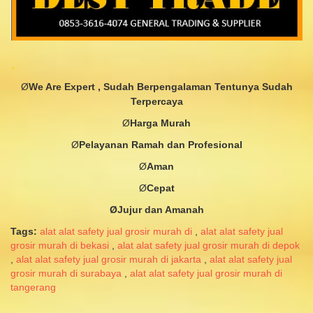
.
Ø
We Are Expert , Sudah Berpengalaman Tentunya Sudah
Terpercaya
Ø
Harga
Murah
Ø
Pelayanan
Ramah dan
Profesional
Ø
Aman
Ø
Cepat
ØJujur
dan
Amanah
Tags:
alat alat safety jual grosir murah di
,
alat alat safety jual
grosir murah di bekasi
,
alat alat safety jual grosir murah di depok
,
alat alat safety jual grosir murah di jakarta
,
alat alat safety jual
grosir murah di surabaya
,
alat alat safety jual grosir murah di
tangerang