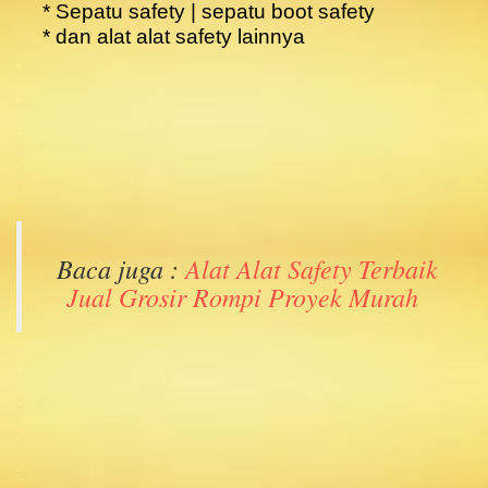
* Sepatu safety | sepatu boot safety
* dan alat alat safety lainnya
.
.
.
.
Baca juga :
Alat Alat Safety Terbaik
Jual Grosir Rompi Proyek Murah
.
.
.
.