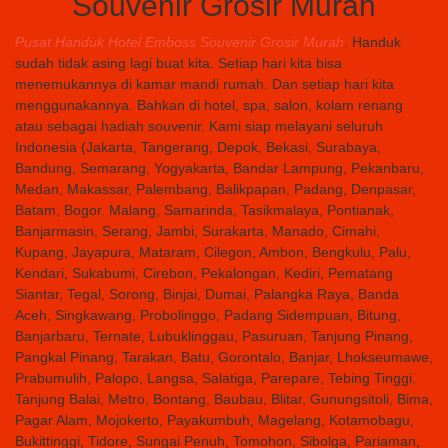
Souvenir Grosir Murah
Pusat Handuk Hotel Emboss Souvenir Grosir Murah
. Handuk
sudah tidak asing lagi buat kita. Setiap hari kita bisa
menemukannya di kamar mandi rumah. Dan setiap hari kita
menggunakannya. Bahkan di hotel, spa, salon, kolam renang
atau sebagai hadiah souvenir. Kami siap melayani seluruh
Indonesia (Jakarta, Tangerang, Depok, Bekasi, Surabaya,
Bandung, Semarang, Yogyakarta, Bandar Lampung, Pekanbaru,
Medan, Makassar, Palembang, Balikpapan, Padang, Denpasar,
Batam, Bogor. Malang, Samarinda, Tasikmalaya, Pontianak,
Banjarmasin, Serang, Jambi, Surakarta, Manado, Cimahi,
Kupang, Jayapura, Mataram, Cilegon, Ambon, Bengkulu, Palu,
Kendari, Sukabumi, Cirebon, Pekalongan, Kediri, Pematang
Siantar, Tegal, Sorong, Binjai, Dumai, Palangka Raya, Banda
Aceh, Singkawang, Probolinggo, Padang Sidempuan, Bitung,
Banjarbaru, Ternate, Lubuklinggau, Pasuruan, Tanjung Pinang,
Pangkal Pinang, Tarakan, Batu, Gorontalo, Banjar, Lhokseumawe,
Prabumulih, Palopo, Langsa, Salatiga, Parepare, Tebing Tinggi,
Tanjung Balai, Metro, Bontang, Baubau, Blitar, Gunungsitoli, Bima,
Pagar Alam, Mojokerto, Payakumbuh, Magelang, Kotamobagu,
Bukittinggi, Tidore, Sungai Penuh, Tomohon, Sibolga, Pariaman,