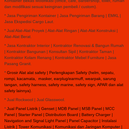
Kontainer Bekas Modifikasi (office, café, barbershop, toilet, rumah
dan modifikasi sesuai keinginan pembeli / custom).
* Jasa Pengiriman Kontainer | Jasa Pengiriman Barang | EMKL |
Jasa Ekspedisi Cargo Laut.
* Jual Alat-Alat Proyek | Alat-Alat Ringan | Alat-Alat Konstruksi |
Alat-Alat Berat.
* Jasa Kontraktor Interior | Kontraktor Renovasi & Bangun Rumah
| Kontraktor Bangunan | Konsultan Sipil | Kontraktor Taman |
Kontraktor Kolam Renang | Kontraktor Mebel Furniture | Jasa
Pasang Granit.
*
Grosir Alat alat safety | Perlengkapan Safety (helm, sepatu,
rompi, kacamata, masker, earplug/earmuff, wearpak, sarung
tangan, safety harness, safety marine, safety sign, APAR dan alat
safety lainnya).
* Jual Rockwool | Jual Glasswool.
*
Jual Panel Listrik | Genset | MDB Panel | MSB Panel | MCC
Panel | Starter Panel | Distribution Board | Battery Charger |
Navigation and Signal Light Panel | Panel Capacitor | Instalasi
Listrik | Tower Komunikasi | Komunikasi dan Jaringan Komputer |