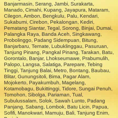
Banjarmasin, Serang, Jambi, Surakarta,
Manado, Cimahi, Kupang, Jayapura, Mataram,
Cilegon, Ambon, Bengkulu, Palu, Kendari,
Sukabumi, Cirebon, Pekalongan, Kediri,
Pematang Siantar, Tegal, Sorong, Binjai, Dumai,
Palangka Raya, Banda Aceh, Singkawang,
Probolinggo, Padang Sidempuan, Bitung,
Banjarbaru, Ternate, Lubuklinggau, Pasuruan,
Tanjung Pinang, Pangkal Pinang, Tarakan, Batu,
Gorontalo, Banjar, Lhokseumawe, Prabumulih,
Palopo, Langsa, Salatiga, Parepare, Tebing
Tinggi, Tanjung Balai, Metro, Bontang, Baubau,
Blitar, Gunungsitoli, Bima, Pagar Alam,
Mojokerto, Payakumbuh, Magelang,
Kotamobagu, Bukittinggi, Tidore, Sungai Penuh,
Tomohon, Sibolga, Pariaman, Tual,
Subulussalam, Solok, Sawah Lunto, Padang
Panjang, Sabang, Lombok, Batu Licin, Papua,
Sofifi, Manokwari, Mamuju, Bali, Tanjung Enim,