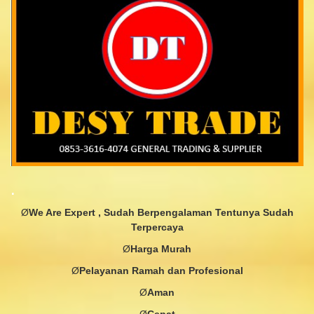
.
Ø
We Are Expert , Sudah Berpengalaman Tentunya Sudah
Terpercaya
Ø
Harga
Murah
Ø
Pelayanan
Ramah dan
Profesional
Ø
Aman