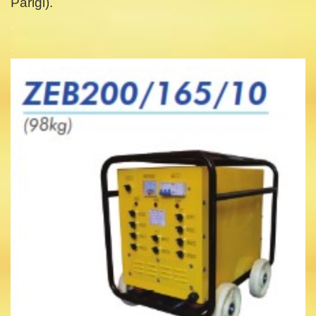
Parigi).
.
.