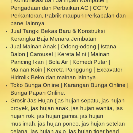
| Komunikasi dan Jaringan Komputer |
Pengadaan dan Perbaikan AC | CCTV
Perkantoran, Pabrik maupun Perkapalan dan
panel lainnya.
Jual Tangki Bekas Baru & Konstruksi
Kerangka Baja Menara Jembatan
Jual Mainan Anak | Odong-odong | Istana
Balon | Carousel | Kereta Mini | Mainan
Pancing Ikan | Bola Air | Komedi Putar |
Mainan Koin | Kereta Panggung | Excavator
Hidrolik Beko dan mainan lainnya
Toko Bunga Online | Karangan Bunga Online |
Bunga Papan Online.
Grosir Jas Hujan (jas hujan sepatu, jas hujan
proyek, jas hujan anak, jas hujan wanita, jas
hujan rok, jas hujan gamis, jas hujan
muslimah, jas hujan ponco, jas hujan setelan
celana, jas hujan axio, jas hujan tiger head,