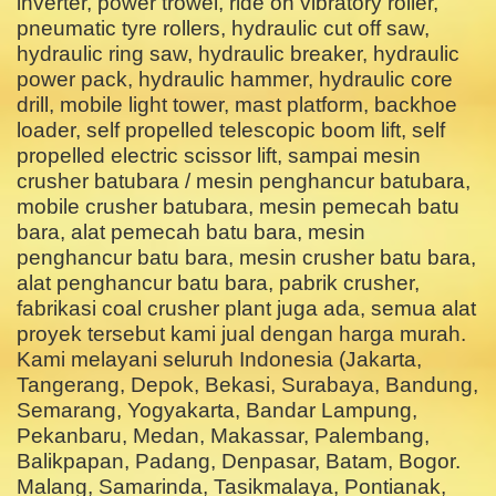
inverter, power trowel, ride on vibratory roller,
pneumatic tyre rollers, hydraulic cut off saw,
hydraulic ring saw, hydraulic breaker, hydraulic
power pack, hydraulic hammer, hydraulic core
drill, mobile light tower, mast platform, backhoe
loader, self propelled telescopic boom lift, self
propelled electric scissor lift, sampai mesin
crusher batubara / mesin penghancur batubara,
mobile crusher batubara, mesin pemecah batu
bara, alat pemecah batu bara, mesin
penghancur batu bara, mesin crusher batu bara,
alat penghancur batu bara, pabrik crusher,
fabrikasi coal crusher plant juga ada, semua alat
proyek tersebut kami jual dengan harga murah.
Kami melayani seluruh Indonesia (Jakarta,
Tangerang, Depok, Bekasi, Surabaya, Bandung,
Semarang, Yogyakarta, Bandar Lampung,
Pekanbaru, Medan, Makassar, Palembang,
Balikpapan, Padang, Denpasar, Batam, Bogor.
Malang, Samarinda, Tasikmalaya, Pontianak,