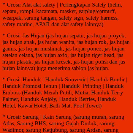
* Grosir Alat alat safety | Perlengkapan Safety (helm,
sepatu, rompi. kacamata, masker, earplug/earmuff,
wearpak, sarung tangan, safety sign, safety harness,
safety marine, APAR dan alat safety lainnya)
* Grosir Jas Hujan (jas hujan sepatu, jas hujan proyek,
jas hujan anak, jas hujan wanita, jas hujan rok, jas hujan
gamis, jas hujan muslimah, jas hujan ponco, jas hujan
setelan celana, jas hujan axio, jas hujan tiger head, jas
hujan plastik, jas hujan kresek, jas hujan polisi dan jas
hujan lainnya) juga menerima sablon jas hujan.
* Grosir Handuk | Handuk Souvenir | Handuk Bordir |
Handuk Promosi Tenun | Handuk Printing | Handuk
Emboss (Handuk Merah Putih, Mutia, Handuk Terry
Palmer, Handuk Anjoly, Handuk Berries, Handuk
Hotel, Kawai Hotel, Bath Mat, Pool Towel)
* Grosir Sarung | Kain Sarung (sarung murah, sarung
Atlas, Sarung BHS, sarung Gajah Duduk, sarung
Wadimor, sarung Ketjubung, sarung Ardan, sarung