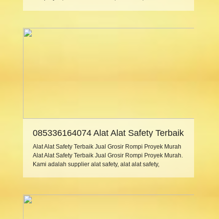
selalu diperlukan dalam aktifitas selama proyek
konstruksi berlangsung. Kami sebagai distributor
supplier alat alat ringan, alat alat proyek, alat alat
konstruksi dengan mutu dan kualitas […]
085336164074 Alat Alat Safety Terbaik
Jual Grosir Rompi Proyek Murah
Alat Alat Safety Terbaik Jual Grosir Rompi Proyek Murah
Alat Alat Safety Terbaik Jual Grosir Rompi Proyek Murah.
Kami adalah supplier alat safety, alat alat safety,
perlengkapan safety, peralatan safety, APD (Alat
Pelindung Diri), alat K3 (Kemanan Kesehatan dan
Keselamatan Kerja), dunia safety dan alat safety marine.
Pemakaian alat safety ini erat kaitannya dengan
pekerjaan […]