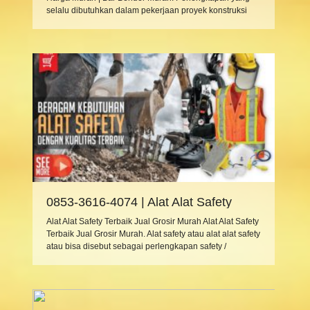
selalu dibutuhkan dalam pekerjaan proyek konstruksi
baik itu konstruksi bangunan gedung, jalan, tol,
jembatan, tambang / pertambangan, PLTA, PLTU, Gas /
PLTG dan proyek konstruksi lainnya adalah
perlengkapan, peralatan, alat alat proyek atau alat
proyek, alat alat […]
0853-3616-4074 | Alat Alat Safety
Terbaik Jual Grosir Murah
Alat Alat Safety Terbaik Jual Grosir Murah Alat Alat Safety
Terbaik Jual Grosir Murah. Alat safety atau alat alat safety
atau bisa disebut sebagai perlengkapan safety /
peralatan safety. Dan biasanya digunakan pekerja saat
di proyek, bangunan, konstruksi. Kami menjual grosir
perlengkapan safety dan melayani untuk kota Jakarta,
Tangerang, Depok, Bekasi, Surabaya, Bandung,
Semarang, Yogyakarta, […]