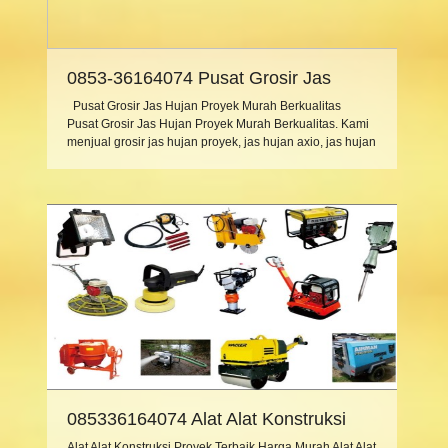
0853-36164074 Pusat Grosir Jas
Hujan Proyek Murah Berkualitas
Pusat Grosir Jas Hujan Proyek Murah Berkualitas
Pusat Grosir Jas Hujan Proyek Murah Berkualitas. Kami
menjual grosir jas hujan proyek, jas hujan axio, jas hujan
anak, jas hujan wanita, jas hujan rok, jas hujan gamis /
muslimah, jas hujan polisi, jas hujan ponco, jas hujan
setelan, jas hujan celana, jas hujan plastik, jas […]
085336164074 Alat Alat Konstruksi
Proyek Terbaik Harga Murah
Alat Alat Konstruksi Proyek Terbaik Harga Murah Alat Alat