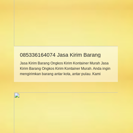
085336164074 Jasa Kirim Barang
Ongkos Kirim Kontainer Murah
Jasa Kirim Barang Ongkos Kirim Kontainer Murah Jasa
Kirim Barang Ongkos Kirim Kontainer Murah. Anda ingin
mengirimkan barang antar kota, antar pulau. Kami
sebagai penyedia jasa ekspedisi cargo laut / cargo kapal
laut atau EMKL memberikan pelayanan jasa kirim
barang, jasa kirim container, sewa container 20 feet 40
feet, jasa trucking, sewa trailer, siap melayani […]