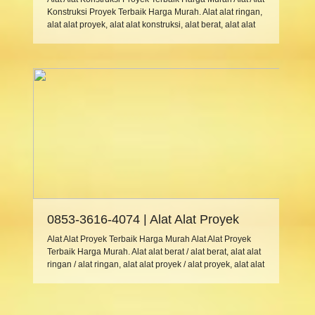
Konstruksi Proyek Terbaik Harga Murah. Alat alat ringan,
alat alat proyek, alat alat konstruksi, alat berat, alat alat
berat dan alat safety atau alat alat safety | APD untuk
keselamatan kerja, selalu berkaitan dan diperlukan
dalam aktifitas selama proyek konstruksi (bangunan,
gedung, jembatan, tambang dll) berlangsung. […]
0853-3616-4074 | Alat Alat Proyek
Terbaik Harga Murah
Alat Alat Proyek Terbaik Harga Murah Alat Alat Proyek
Terbaik Harga Murah. Alat alat berat / alat berat, alat alat
ringan / alat ringan, alat alat proyek / alat proyek, alat alat
konstruksi / alat konstruksi, alat alat safety / alat safety,
kesemua alat ini dibutuhkan selama proyek
berlangsung. Proyek yang dimaksud disini adalah