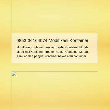
0853-36164074 Modifikasi Kontainer
Freezer Reefer Container Murah
Modifikasi Kontainer Freezer Reefer Container Murah
Modifikasi Kontainer Freezer Reefer Container Murah.
Kami adalah penjual kontainer bekas atau container
cargo atau portacamp peti kemas bekas. Dari ukuran
container 10 feet, container 20 feet, container 40 feet dan
kontainer freezer atau reefer container. Bukan hanya
menjual kami juga memberikan jasa modifikasi kontainer
bekas menjadi office, kantor, […]