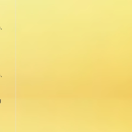
,
,
g