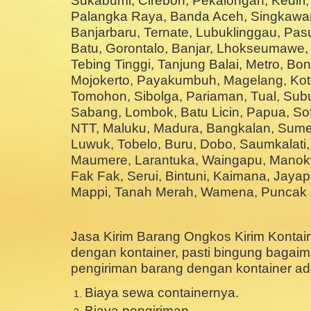
Sukabumi, Cirebon, Pekalongan, Kediri, 
Palangka Raya, Banda Aceh, Singkawan
Banjarbaru, Ternate, Lubuklinggau, Pas
Batu, Gorontalo, Banjar, Lhokseumawe, 
Tebing Tinggi, Tanjung Balai, Metro, Bon
Mojokerto, Payakumbuh, Magelang, Kota
Tomohon, Sibolga, Pariaman, Tual, Sub
Sabang, Lombok, Batu Licin, Papua, Sofi
NTT, Maluku, Madura, Bangkalan, Su
Luwuk, Tobelo, Buru, Dobo, Saumkalati, L
Maumere, Larantuka, Waingapu, Manokw
Fak Fak, Serui, Bintuni, Kaimana, Jayap
Mappi, Tanah Merah, Wamena, Puncak Ja
.
Jasa Kirim Barang Ongkos Kirim Kontai
dengan kontainer, pasti bingung baga
pengiriman barang dengan kontainer ada
Biaya sewa containernya.
Biaya pengiriman.