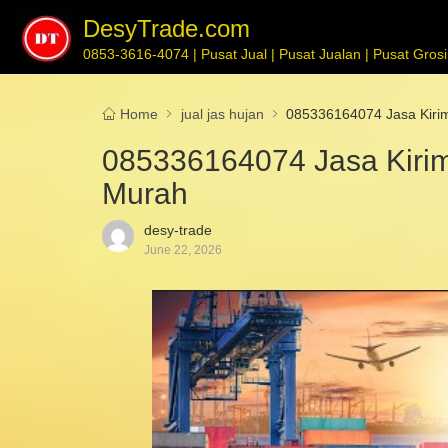
DesyTrade.com
0853-3616-4074 | Pusat Jual | Pusat Jualan | Pusat Grosir
Home
jual jas hujan
085336164074 Jasa Kirim
085336164074 Jasa Kirim
Murah
desy-trade
June 22, 2026