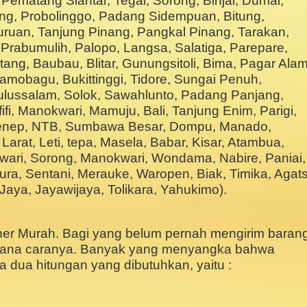
Pematang Siantar, Tegal, Sorong, Binjai, Dumai,
g, Probolinggo, Padang Sidempuan, Bitung,
uruan, Tanjung Pinang, Pangkal Pinang, Tarakan,
Prabumulih, Palopo, Langsa, Salatiga, Parepare,
tang, Baubau, Blitar, Gunungsitoli, Bima, Pagar Alam
mobagu, Bukittinggi, Tidore, Sungai Penuh,
ulussalam, Solok, Sawahlunto, Padang Panjang,
fi, Manokwari, Mamuju, Bali, Tanjung Enim, Parigi,
menep, NTB, Sumbawa Besar, Dompu, Manado,
arat, Leti, tepa, Masela, Babar, Kisar, Atambua,
ari, Sorong, Manokwari, Wondama, Nabire, Paniai,
ura, Sentani, Merauke, Waropen, Biak, Timika, Agats
ya, Jayawijaya, Tolikara, Yahukimo).
ner Murah. Bagi yang belum pernah mengirim baran
imana caranya. Banyak yang menyangka bahwa
 dua hitungan yang dibutuhkan, yaitu :