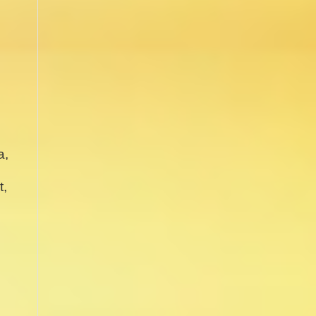
a,
t,