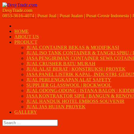
DesyTrade.com
0853-3616-4074 | Pusat Jual | Pusat Jualan | Pusat Grosir Indonesia | J
HOME
ABOUT US
PRODUCT
JUAL CONTAINER BEKAS & MODIFIKASI
JUAL ISO TANK CONTAINER & TANGKI SPBU /
JASA PENGIRIMAN CONTAINER SEWA COTAIN
JUAL CRUSHER BATU MURAH
JUAL ALAT BERAT | KONSTRUKSI | PROYEK
JASA PANEL LISTRIK KAPAL, INDUSTRI, GED
JUAL PERLENGKAPAN ALAT SAFETY
SUPPLIER GLASSWOOL | ROCKWOOL
JUAL ODONG-ODONG | ISTANA BALON | KIDDI
JASA KONTRAKTOR SIPIL | BANGUN & RENOVAS
JUAL HANDUK HOTEL EMBOSS SOUVENIR
JUAL JAS HUJAN PROYEK
GALLERY