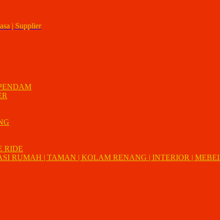
asa | Supplier
 PENDAM
ER
UNG
E RIDE
I RUMAH | TAMAN | KOLAM RENANG | INTERIOR | MEBEL 