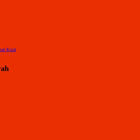
pat Kuat
rah