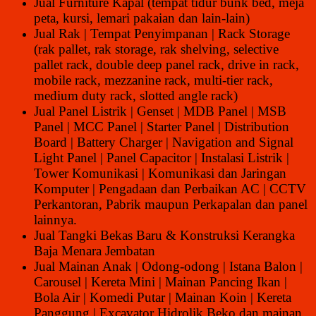
Jual Furniture Kapal (tempat tidur bunk bed, meja
peta, kursi, lemari pakaian dan lain-lain)
Jual Rak | Tempat Penyimpanan | Rack Storage
(rak pallet, rak storage, rak shelving, selective
pallet rack, double deep panel rack, drive in rack,
mobile rack, mezzanine rack, multi-tier rack,
medium duty rack, slotted angle rack)
Jual Panel Listrik | Genset | MDB Panel | MSB
Panel | MCC Panel | Starter Panel | Distribution
Board | Battery Charger | Navigation and Signal
Light Panel | Panel Capacitor | Instalasi Listrik |
Tower Komunikasi | Komunikasi dan Jaringan
Komputer | Pengadaan dan Perbaikan AC | CCTV
Perkantoran, Pabrik maupun Perkapalan dan panel
lainnya.
Jual Tangki Bekas Baru & Konstruksi Kerangka
Baja Menara Jembatan
Jual Mainan Anak | Odong-odong | Istana Balon |
Carousel | Kereta Mini | Mainan Pancing Ikan |
Bola Air | Komedi Putar | Mainan Koin | Kereta
Panggung | Excavator Hidrolik Beko dan mainan