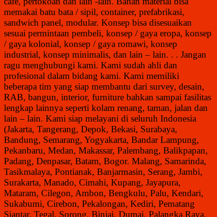
cafe, pertokoan dan lain -lain. Bahan material bisa
memakai batu bata / sipil, container, prefabrikasi,
sandwich panel, modular. Konsep bisa disesuaikan
sesuai permintaan pembeli, konsep / gaya eropa, konsep
/ gaya kolonial, konsep / gaya romawi, konsep
industrial, konsep minimalis, dan lain – lain. . . Jangan
ragu menghubungi kami. Kami sudah ahli dan
profesional dalam bidang kami. Kami memiliki
beberapa tim yang siap membantu dari survey, desain,
RAB, bangun, interior, furniture bahkan sampai fasilitas
lengkap lainnya seperti kolam renang, taman, jalan dan
lain – lain. Kami siap melayani di
seluruh Indonesia
(Jakarta, Tangerang, Depok, Bekasi, Surabaya,
Bandung, Semarang, Yogyakarta, Bandar Lampung,
Pekanbaru, Medan, Makassar, Palembang, Balikpapan,
Padang, Denpasar, Batam, Bogor. Malang, Samarinda,
Tasikmalaya, Pontianak, Banjarmasin, Serang, Jambi,
Surakarta, Manado, Cimahi, Kupang, Jayapura,
Mataram, Cilegon, Ambon, Bengkulu, Palu, Kendari,
Sukabumi, Cirebon, Pekalongan, Kediri, Pematang
Siantar, Tegal, Sorong, Binjai, Dumai, Palangka Raya,