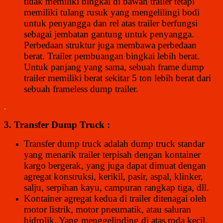
tidak memiliki bingkai di bawah trailer tetapi
memiliki tulang rusuk yang mengelilingi bodi
untuk penyangga dan rel atas trailer berfungsi
sebagai jembatan gantung untuk penyangga.
Perbedaan struktur juga membawa perbedaan
berat. Trailer pembuangan bingkai lebih berat.
Untuk panjang yang sama, sebuah frame dump
trailer memiliki berat sekitar 5 ton lebih berat dari
sebuah frameless dump trailer.
.
3. Transfer Dump Truck :
Transfer dump truck adalah dump truck standar
yang menarik trailer terpisah dengan kontainer
kargo bergerak, yang juga dapat dimuat dengan
agregat konstruksi, kerikil, pasir, aspal, klinker,
salju, serpihan kayu, campuran rangkap tiga, dll.
Kontainer agregat kedua di trailer ditenagai oleh
motor listrik, motor pneumatik, atau saluran
hidrolik. Yang menggelinding di atas roda kecil,