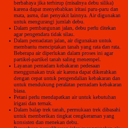
berbahaya jika terhirup (misalnya debu silika)
karena dapat menyebabkan iritasi paru-paru dan
mata, asma, dan penyakit lainnya. Air digunakan
untuk mengurangi jumlah debu.
Dalam pembangunan jalan, debu perlu ditekan
agar pengendara tidak silau.
Dalam pemadatan jalan, air digunakan untuk
membantu menciptakan tanah yang rata dan rata.
Beberapa air diperlukan dalam proses ini agar
partikel-partikel tanah saling menempel.
Layanan pemadam kebakaran pedesaan
menggunakan truk air karena dapat dikerahkan
dengan cepat untuk pengendalian kebakaran dan
untuk mendukung peralatan pemadam kebakaran
biasa.
Petani perlu mendapatkan air untuk kebutuhan
irigasi dan ternak.
Dalam balap trek tanah, permukaan trek dibasahi
untuk memberikan tingkat cengkeraman yang
konsisten dan menekan debu.