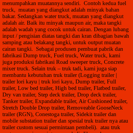
menumpahkan muatannya sendiri. Contoh kedua fuel
truck, muatan yang diangkut adalah minyak bahan
bakar. Sedangkan water truck, muatan yang diangkut
adalah air. Baik itu minyak maupun air, maka tangki
adalah wadah yang cocok untuk cairan. Dengan lubang
input / pengisian diatas tangki dan kran dibagian bawah
samping atau belakang tangki, untuk output muatan
cairan tangki. Sebagai produsen pembuat pabrik dan
fabrikasi Dump truck, Fuel truck, Water truck, kami
juga produksi fabrikasi Road sweeper truck, Concrete
mixer truck. Selain truk – truk tadi, kami juga siap
membantu kebutuhan truk trailer (Logging trailer |
trailer lori kayu | truk lori kayu, Dump trailer, Full
trailer, Low bed trailer, High bed trailer, Flatbed trailer,
Dry van trailer, Step deck trailer, Drop deck trailer,
Tanker trailer, Expandable trailer, Air Cushioned trailer,
S
tretch Double Drop trailer, Re
moveable GooseNeck
trailer (RGN), C
onestoga trailer, S
idekit trailer
dan
mobile substation trailer dan spesial truk trailer nya atau
trailer custom sesuai permintaan pembeli). atau truk