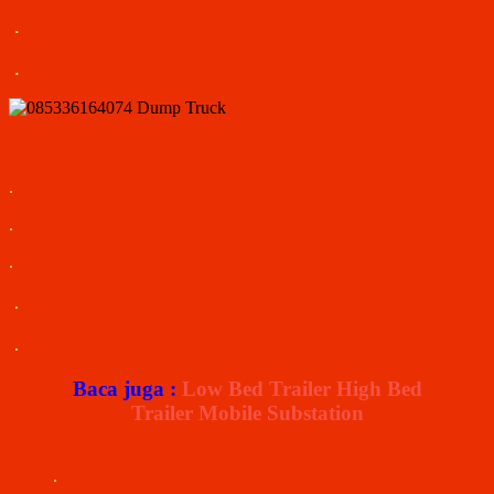
.
.
.
.
.
.
.
Baca juga :
Low Bed Trailer High Bed
Trailer Mobile Substation
.