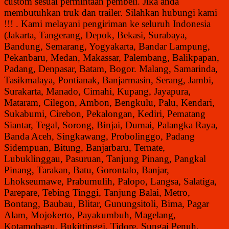
custom sesuai permintaan pembeli. J
ika anda
membutuhkan truk dan trailer. Silahkan hubungi kami
!!! . Kami melayani pengiriman ke seluruh Indonesia
(Jakarta, Tangerang, Depok, Bekasi, Surabaya,
Bandung, Semarang, Yogyakarta, Bandar Lampung,
Pekanbaru, Medan, Makassar, Palembang, Balikpapan,
Padang, Denpasar, Batam, Bogor. Malang, Samarinda,
Tasikmalaya, Pontianak, Banjarmasin, Serang, Jambi,
Surakarta, Manado, Cimahi, Kupang, Jayapura,
Mataram, Cilegon, Ambon, Bengkulu, Palu, Kendari,
Sukabumi, Cirebon, Pekalongan, Kediri, Pematang
Siantar, Tegal, Sorong, Binjai, Dumai, Palangka Raya,
Banda Aceh, Singkawang, Probolinggo, Padang
Sidempuan, Bitung, Banjarbaru, Ternate,
Lubuklinggau, Pasuruan, Tanjung Pinang, Pangkal
Pinang, Tarakan, Batu, Gorontalo, Banjar,
Lhokseumawe, Prabumulih, Palopo, Langsa, Salatiga,
Parepare, Tebing Tinggi, Tanjung Balai, Metro,
Bontang, Baubau, Blitar, Gunungsitoli, Bima, Pagar
Alam, Mojokerto, Payakumbuh, Magelang,
Kotamobagu, Bukittinggi, Tidore, Sungai Penuh,