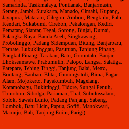
Samarinda, Tasikmalaya, Pontianak, Banjarmasin,
Serang, Jambi, Surakarta, Manado, Cimahi, Kupang,
Jayapura, Mataram, Cilegon, Ambon, Bengkulu, Palu,
Kendari, Sukabumi, Cirebon, Pekalongan, Kediri,
Pematang Siantar, Tegal, Sorong, Binjai, Dumai,
Palangka Raya, Banda Aceh, Singkawang,
Probolinggo, Padang Sidempuan, Bitung, Banjarbaru,
Ternate, Lubuklinggau, Pasuruan, Tanjung Pinang,
Pangkal Pinang, Tarakan, Batu, Gorontalo, Banjar,
Lhokseumawe, Prabumulih, Palopo, Langsa, Salatiga,
Parepare, Tebing Tinggi, Tanjung Balai, Metro,
Bontang, Baubau, Blitar, Gunungsitoli, Bima, Pagar
Alam, Mojokerto, Payakumbuh, Magelang,
Kotamobagu, Bukittinggi, Tidore, Sungai Penuh,
Tomohon, Sibolga, Pariaman, Tual, Subulussalam,
Solok, Sawah Lunto, Padang Panjang, Sabang,
Lombok, Batu Licin, Papua, Sofifi, Manokwari,
Mamuju, Bali, Tanjung Enim, Parigi).
.