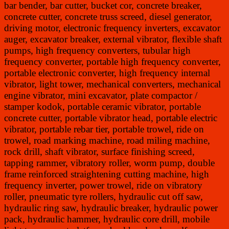
bar bender, bar cutter, bucket cor, concrete breaker,
concrete cutter, concrete truss screed, diesel generator,
driving motor, electronic frequency inverters, excavator
auger, excavator breaker, external vibrator, flexible shaft
pumps, high frequency converters, tubular high
frequency converter, portable high frequency converter,
portable electronic converter, high frequency internal
vibrator, light tower, mechanical converters, mechanical
engine vibrator, mini excavator, plate compactor /
stamper kodok, portable ceramic vibrator, portable
concrete cutter, portable vibrator head, portable electric
vibrator, portable rebar tier, portable trowel, ride on
trowel, road marking machine, road miling machine,
rock drill, shaft vibrator, surface finishing screed,
tapping rammer, vibratory roller, worm pump, double
frame reinforced straightening cutting machine, high
frequency inverter, power trowel, ride on vibratory
roller, pneumatic tyre rollers, hydraulic cut off saw,
hydraulic ring saw, hydraulic breaker, hydraulic power
pack, hydraulic hammer, hydraulic core drill, mobile