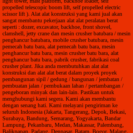
light tower, mast platform, backhoe loader, self
propelled telescopic boom lift, self propelled electric
scissor lift ). Alat alat konstruksi yang kami jual akan
sangat membantu pekerjaan alat alat peralatan berat
seperti : dozer, excavator, backhoe, front shovel,
clamshell, jetty crane dan mesin crusher batubara / mesin
penghancur batubara, mobile crusher batubara, mesin
pemecah batu bara, alat pemecah batu bara, mesin
penghancur batu bara, mesin crusher batu bara, alat
penghancur batu bara, pabrik crusher, fabrikasi coal
crusher plant. Jika anda membutuhkan alat alat
konstruksi dan alat alat berat dalam proyek proyek
pembangunan sipil / gedung / bangunan / jembatan /
pembuatan jalan / pembukaan lahan / pertambangan /
pengeboran minyak dan lain-lain. Pastikan untuk
menghubungi kami segera. Kami akan membantu
dengan senang hati. Kami melayani pengiriman ke
seluruh Indonesia (Jakarta, Tangerang, Depok, Bekasi,
Surabaya, Bandung, Semarang, Yogyakarta, Bandar
Lampung, Pekanbaru, Medan, Makassar, Palembang,
Balikpapan, Padang, Denpasar, Batam, Bogor. Malang,