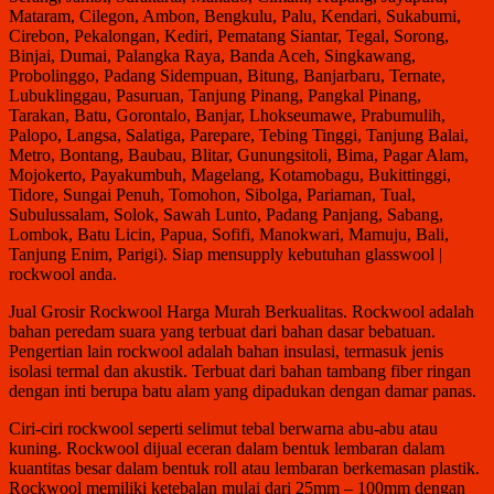
Mataram, Cilegon, Ambon, Bengkulu, Palu, Kendari, Sukabumi,
Cirebon, Pekalongan, Kediri, Pematang Siantar, Tegal, Sorong,
Binjai, Dumai, Palangka Raya, Banda Aceh, Singkawang,
Probolinggo, Padang Sidempuan, Bitung, Banjarbaru, Ternate,
Lubuklinggau, Pasuruan, Tanjung Pinang, Pangkal Pinang,
Tarakan, Batu, Gorontalo, Banjar, Lhokseumawe, Prabumulih,
Palopo, Langsa, Salatiga, Parepare, Tebing Tinggi, Tanjung Balai,
Metro, Bontang, Baubau, Blitar, Gunungsitoli, Bima, Pagar Alam,
Mojokerto, Payakumbuh, Magelang, Kotamobagu, Bukittinggi,
Tidore, Sungai Penuh, Tomohon, Sibolga, Pariaman, Tual,
Subulussalam, Solok, Sawah Lunto, Padang Panjang, Sabang,
Lombok, Batu Licin, Papua, Sofifi, Manokwari, Mamuju, Bali,
Tanjung Enim, Parigi). Siap mensupply kebutuhan glasswool |
rockwool anda.
Jual Grosir Rockwool Harga Murah Berkualitas. Rockwool adalah
bahan peredam suara yang terbuat dari bahan dasar bebatuan.
Pengertian lain rockwool adalah bahan insulasi, termasuk jenis
isolasi termal dan akustik. Terbuat dari bahan tambang fiber ringan
dengan inti berupa batu alam yang dipadukan dengan damar panas.
Ciri-ciri rockwool seperti selimut tebal berwarna abu-abu atau
kuning. Rockwool dijual eceran dalam bentuk lembaran dalam
kuantitas besar dalam bentuk roll atau lembaran berkemasan plastik.
Rockwool memiliki ketebalan mulai dari 25mm – 100mm dengan