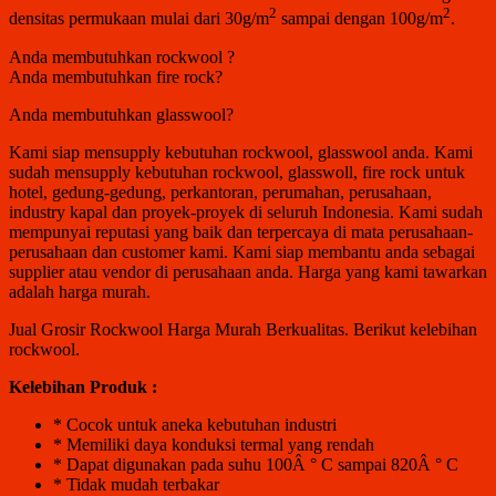
2
2
densitas permukaan mulai dari 30g/m
sampai dengan 100g/m
.
Anda membutuhkan rockwool ?
Anda membutuhkan fire rock?
Anda membutuhkan glasswool?
Kami siap mensupply kebutuhan rockwool, glasswool anda. Kami
sudah mensupply kebutuhan rockwool, glasswoll, fire rock untuk
hotel, gedung-gedung, perkantoran, perumahan, perusahaan,
industry kapal dan proyek-proyek di seluruh Indonesia. Kami sudah
mempunyai reputasi yang baik dan terpercaya di mata perusahaan-
perusahaan dan customer kami. Kami siap membantu anda sebagai
supplier atau vendor di perusahaan anda. Harga yang kami tawarkan
adalah harga murah.
Jual Grosir Rockwool Harga Murah Berkualitas. Berikut kelebihan
rockwool.
Kelebihan Produk :
* Cocok untuk aneka kebutuhan industri
* Memiliki daya konduksi termal yang rendah
* Dapat digunakan pada suhu 100Â ° C sampai 820Â ° C
* Tidak mudah terbakar