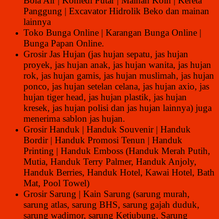
Bola Air | Komedi Putar | Mainan Koin | Kereta
Panggung | Excavator Hidrolik Beko dan mainan
lainnya
Toko Bunga Online | Karangan Bunga Online |
Bunga Papan Online.
Grosir Jas Hujan (jas hujan sepatu, jas hujan
proyek, jas hujan anak, jas hujan wanita, jas hujan
rok, jas hujan gamis, jas hujan muslimah, jas hujan
ponco, jas hujan setelan celana, jas hujan axio, jas
hujan tiger head, jas hujan plastik, jas hujan
kresek, jas hujan polisi dan jas hujan lainnya) juga
menerima sablon jas hujan.
Grosir Handuk | Handuk Souvenir | Handuk
Bordir | Handuk Promosi Tenun | Handuk
Printing | Handuk Emboss (Handuk Merah Putih,
Mutia, Handuk Terry Palmer, Handuk Anjoly,
Handuk Berries, Handuk Hotel, Kawai Hotel, Bath
Mat, Pool Towel)
Grosir Sarung | Kain Sarung (sarung murah,
sarung atlas, sarung BHS, sarung gajah duduk,
sarung wadimor, sarung Ketjubung, Sarung