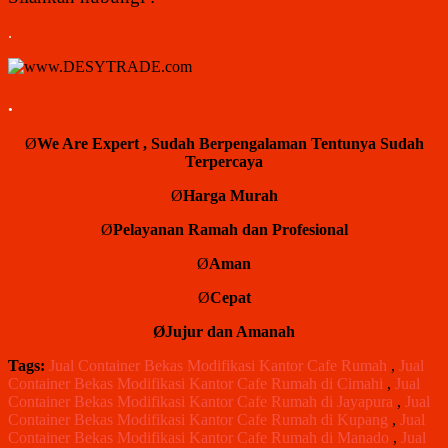
.
.
Ø
We Are Expert , Sudah Berpengalaman Tentunya Sudah
Terpercaya
Ø
Harga
Murah
Ø
Pelayanan
Ramah dan
Profesional
Ø
Aman
Ø
Cepat
ØJujur
dan
Amanah
Tags:
Jual Container Bekas Modifikasi Kantor Cafe Rumah
,
Jual
Container Bekas Modifikasi Kantor Cafe Rumah di Cimahi
,
Jual
Container Bekas Modifikasi Kantor Cafe Rumah di Jayapura
,
Jual
Container Bekas Modifikasi Kantor Cafe Rumah di Kupang
,
Jual
Container Bekas Modifikasi Kantor Cafe Rumah di Manado
,
Jual