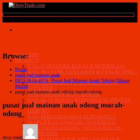
Browse:
GALLERY
PRODUCT
JUAL CONTAINER BEKAS & MODIFIKASI
Home
JUAL ISO TANK CONTAINER & TANGKI SPBU /
pusat jual mainan anak
PENDAM
0853-3616-4074 | Pusat Jual Mainan Anak Odong-Odong
JASA PENGIRIMAN CONTAINER SEWA
Murah
COTAINER
pusat jual mainan anak odong murah-odong
JUAL CRUSHER BATU MURAH
JUAL ALAT BERAT | KONSTRUKSI | PROYEK
pusat jual mainan anak odong murah-
JASA PANEL LISTRIK KAPAL, INDUSTRI,
GEDUNG
odong
JUAL PERLENGKAPAN ALAT SAFETY
SUPPLIER GLASSWOOL | ROCKWOOL
JUAL ODONG-ODONG | ISTANA BALON |
KIDDIE RIDE
desy-trade
JASA KONTRAKTOR SIPIL | BANGUN &