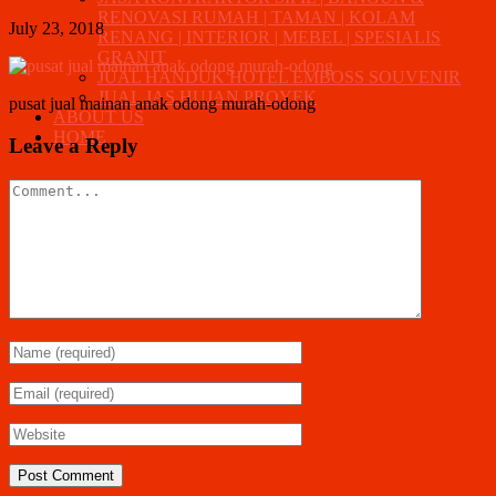
RENOVASI RUMAH | TAMAN | KOLAM
July 23, 2018
RENANG | INTERIOR | MEBEL | SPESIALIS
GRANIT
JUAL HANDUK HOTEL EMBOSS SOUVENIR
JUAL JAS HUJAN PROYEK
pusat jual mainan anak odong murah-odong
ABOUT US
HOME
Leave a Reply