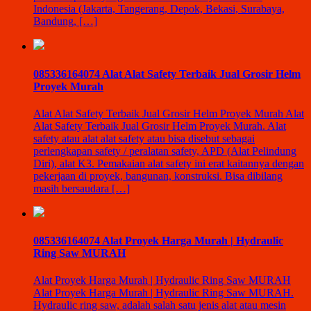
Indonesia (Jakarta, Tangerang, Depok, Bekasi, Surabaya,
Bandung, […]
085336164074 Alat Alat Safety Terbaik Jual Grosir Helm
Proyek Murah
Alat Alat Safety Terbaik Jual Grosir Helm Proyek Murah Alat
Alat Safety Terbaik Jual Grosir Helm Proyek Murah. Alat
safety atau alat alat safety atau bisa disebut sebagai
perlengkapan safety / peralatan safety, APD (Alat Pelindung
Diri), alat K3. Pemakaian alat safety ini erat kaitannya dengan
pekerjaan di proyek, bangunan, konstruksi. Bisa dibilang
masih bersaudara […]
085336164074 Alat Proyek Harga Murah | Hydraulic
Ring Saw MURAH
Alat Proyek Harga Murah | Hydraulic Ring Saw MURAH
Alat Proyek Harga Murah | Hydraulic Ring Saw MURAH.
Hydraulic ring saw, adalah salah satu jenis alat atau mesin