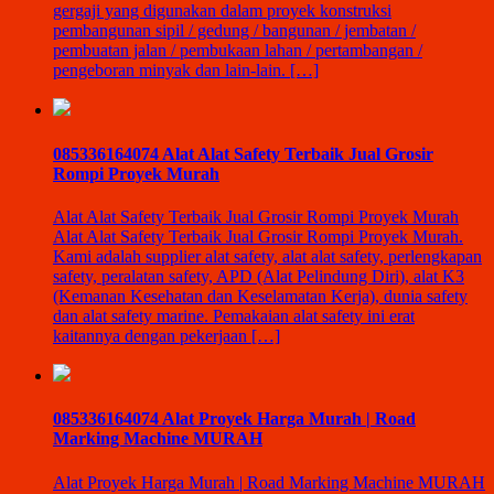
gergaji yang digunakan dalam proyek konstruksi
pembangunan sipil / gedung / bangunan / jembatan /
pembuatan jalan / pembukaan lahan / pertambangan /
pengeboran minyak dan lain-lain. […]
085336164074 Alat Alat Safety Terbaik Jual Grosir
Rompi Proyek Murah
Alat Alat Safety Terbaik Jual Grosir Rompi Proyek Murah
Alat Alat Safety Terbaik Jual Grosir Rompi Proyek Murah.
Kami adalah supplier alat safety, alat alat safety, perlengkapan
safety, peralatan safety, APD (Alat Pelindung Diri), alat K3
(Kemanan Kesehatan dan Keselamatan Kerja), dunia safety
dan alat safety marine. Pemakaian alat safety ini erat
kaitannya dengan pekerjaan […]
085336164074 Alat Proyek Harga Murah | Road
Marking Machine MURAH
Alat Proyek Harga Murah | Road Marking Machine MURAH