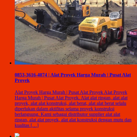
0853-3616-4074 | Alat Proyek Harga Murah | Pusat Alat
Proyek
Alat Proyek Harga Murah | Pusat Alat Proyek Alat Proyek
Harga Murah | Pusat Alat Proyek. Alat alat ringan, alat alat
proyek, alat alat konstruksi, alat berat, alat alat berat selalu
diperlukan dalam aktifitas selama proyek konstruksi
berlangsung. Kami sebagai distributor supplier alat alat
ringan, alat alat proyek, alat alat konstruksi dengan mutu dan
kualitas […]