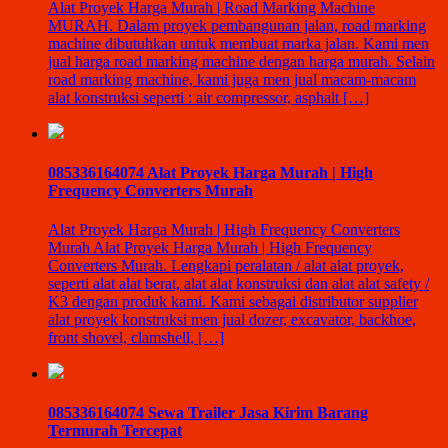
Alat Proyek Harga Murah | Road Marking Machine
MURAH. Dalam proyek pembangunan jalan, road marking
machine dibutuhkan untuk membuat marka jalan. Kami men
jual harga road marking machine dengan harga murah. Selain
road marking machine, kami juga men jual macam-macam
alat konstruksi seperti : air compressor, asphalt […]
085336164074 Alat Proyek Harga Murah | High
Frequency Converters Murah
Alat Proyek Harga Murah | High Frequency Converters
Murah Alat Proyek Harga Murah | High Frequency
Converters Murah. Lengkapi peralatan / alat alat proyek,
seperti alat alat berat, alat alat konstruksi dan alat alat safety /
K3 dengan produk kami. Kami sebagai distributor supplier
alat proyek konstruksi men jual dozer, excavator, backhoe,
front shovel, clamshell, […]
085336164074 Sewa Trailer Jasa Kirim Barang
Termurah Tercepat