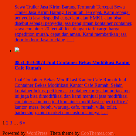
Sewa Trailer Jasa Kirim Barang Termurah Tercepat Sewa
Trailer Jasa Kirim Barang Termurah Tercepat. Kami sebagai
penyedia jasa ekspedisi cargo laut atau EMKL atau bisa
disebut sebagai penyedia jasa pengiriman kontainer container,
sewa container 20 feet 40 feet dengan tarif cargo harga
expedition murah, cepat dan aman. Kami memberikan jasa
door to door. Jasa trucking […]
0853-36164074 Jual Container Bekas Modifikasi Kantor
Cafe Rumah
Jual Container Bekas Modifikasi Kantor Cafe Rumah Jual
Container Bekas Modifikasi Kantor Cafe Rumah. Selain
kontainer bekas, peti kemas, container cargo atau portacamp
ini juga bisa dimodifikasi dan kami menjual jasa modifikasi
container atau men jual kontainer modifikasi seperti office /
kantor, mess, booth, warung, cafe, rumah, villa, toilet,
barbershop, mini market dan custom lainnya […]
1
2
3
…
6
»
Powered by
WordPress
. Theta theme by
CooThemes.com
.