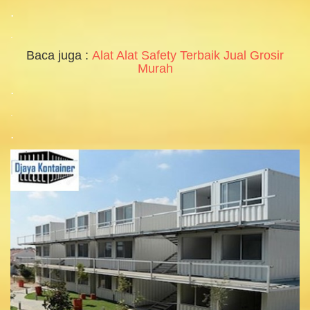
.
.
Baca juga :
Alat Alat Safety Terbaik Jual Grosir
Murah
.
.
.