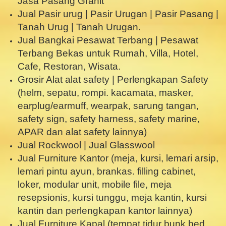
Jasa Pasang Granit
Jual Pasir urug | Pasir Urugan | Pasir Pasang |
Tanah Urug | Tanah Urugan.
Jual Bangkai Pesawat Terbang | Pesawat
Terbang Bekas untuk Rumah, Villa, Hotel,
Cafe, Restoran, Wisata.
Grosir Alat alat safety | Perlengkapan Safety
(helm, sepatu, rompi. kacamata, masker,
earplug/earmuff, wearpak, sarung tangan,
safety sign, safety harness, safety marine,
APAR dan alat safety lainnya)
Jual Rockwool | Jual Glasswool
Jual Furniture Kantor (meja, kursi, lemari arsip,
lemari pintu ayun, brankas. filling cabinet,
loker, modular unit, mobile file, meja
resepsionis, kursi tunggu, meja kantin, kursi
kantin dan perlengkapan kantor lainnya)
Jual Furniture Kapal (tempat tidur bunk bed,