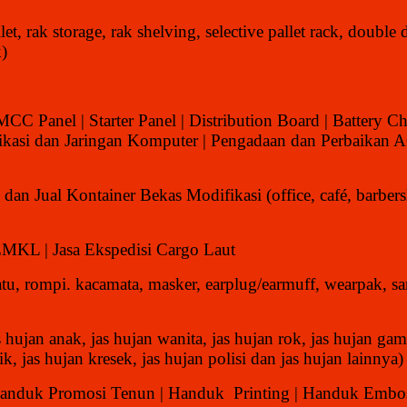
, rak storage, rak shelving, selective pallet rack, double 
k)
CC Panel | Starter Panel | Distribution Board | Battery Ch
munikasi dan Jaringan Komputer | Pengadaan dan Perbaika
) dan Jual Kontainer Bekas Modifikasi (office, café, barber
 EMKL | Jasa Ekspedisi Cargo Laut
atu, rompi. kacamata, masker, earplug/earmuff, wearpak, sar
s hujan anak, jas hujan wanita, jas hujan rok, jas hujan gam
stik, jas hujan kresek, jas hujan polisi dan jas hujan lainn
Handuk Promosi Tenun | Handuk Printing | Handuk Embos