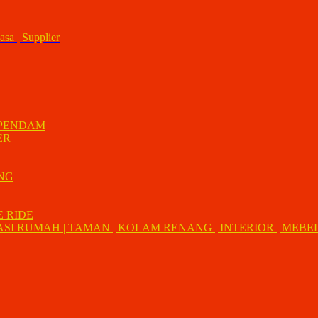
asa | Supplier
 PENDAM
ER
UNG
E RIDE
I RUMAH | TAMAN | KOLAM RENANG | INTERIOR | MEBEL 