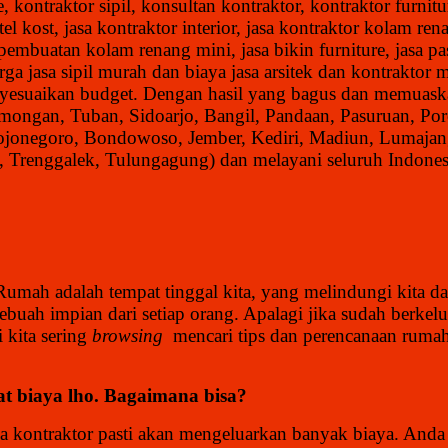
kontraktor sipil, konsultan kontraktor, kontraktor furnitu
 kost, jasa kontraktor interior, jasa kontraktor kolam ren
, pembuatan kolam renang mini, jasa bikin furniture, jasa 
ga jasa sipil murah dan biaya jasa arsitek dan kontrakto
enyesuaikan budget. Dengan hasil yang bagus dan memuask
mongan, Tuban, Sidoarjo, Bangil, Pandaan, Pasuruan, Por
ojonegoro, Bondowoso, Jember, Kediri, Madiun, Lumajan
Trenggalek, Tulungagung) dan melayani seluruh Indonesi
Rumah adalah tempat tinggal kita, yang melindungi kita da
sebuah impian dari setiap orang. Apalagi jika sudah berk
 kita sering
browsing
mencari tips dan perencanaan rumah
t biaya lho. Bagaimana bisa?
 kontraktor pasti akan mengeluarkan banyak biaya. Anda