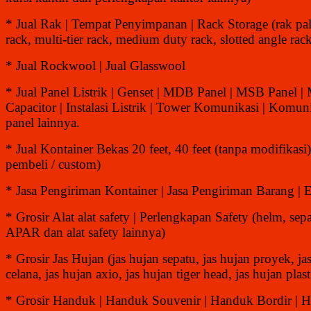
* Jual Rak | Tempat Penyimpanan | Rack Storage (rak pallet
rack, multi-tier rack, medium duty rack, slotted angle rac
* Jual Rockwool | Jual Glasswool
* Jual Panel Listrik | Genset | MDB Panel | MSB Panel | M
Capacitor | Instalasi Listrik | Tower Komunikasi | Ko
panel lainnya.
* Jual Kontainer Bekas 20 feet, 40 feet (tanpa modifikasi
pembeli / custom)
* Jasa Pengiriman Kontainer | Jasa Pengiriman Barang |
* Grosir Alat alat safety | Perlengkapan Safety (helm, sep
APAR dan alat safety lainnya)
* Grosir Jas Hujan (jas hujan sepatu, jas hujan proyek, ja
celana, jas hujan axio, jas hujan tiger head, jas hujan pla
* Grosir Handuk | Handuk Souvenir | Handuk Bordir | 