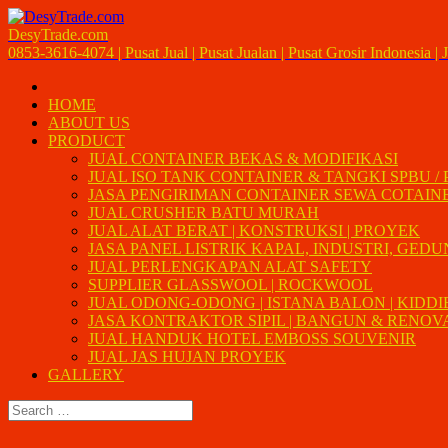
DesyTrade.com
0853-3616-4074 | Pusat Jual | Pusat Jualan | Pusat Grosir Indonesia | J
HOME
ABOUT US
PRODUCT
JUAL CONTAINER BEKAS & MODIFIKASI
JUAL ISO TANK CONTAINER & TANGKI SPBU /
JASA PENGIRIMAN CONTAINER SEWA COTAIN
JUAL CRUSHER BATU MURAH
JUAL ALAT BERAT | KONSTRUKSI | PROYEK
JASA PANEL LISTRIK KAPAL, INDUSTRI, GED
JUAL PERLENGKAPAN ALAT SAFETY
SUPPLIER GLASSWOOL | ROCKWOOL
JUAL ODONG-ODONG | ISTANA BALON | KIDDI
JASA KONTRAKTOR SIPIL | BANGUN & RENOVAS
JUAL HANDUK HOTEL EMBOSS SOUVENIR
JUAL JAS HUJAN PROYEK
GALLERY