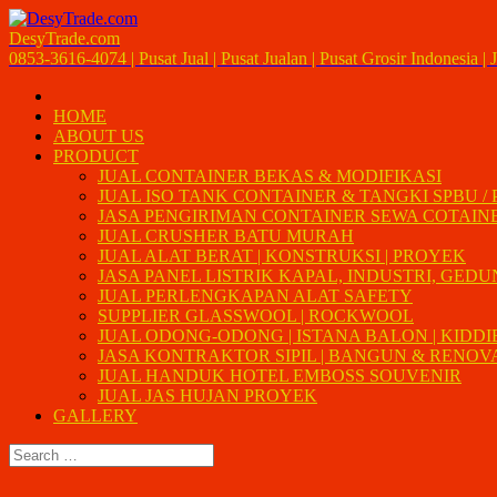
DesyTrade.com
0853-3616-4074 | Pusat Jual | Pusat Jualan | Pusat Grosir Indonesia | J
HOME
ABOUT US
PRODUCT
JUAL CONTAINER BEKAS & MODIFIKASI
JUAL ISO TANK CONTAINER & TANGKI SPBU /
JASA PENGIRIMAN CONTAINER SEWA COTAIN
JUAL CRUSHER BATU MURAH
JUAL ALAT BERAT | KONSTRUKSI | PROYEK
JASA PANEL LISTRIK KAPAL, INDUSTRI, GED
JUAL PERLENGKAPAN ALAT SAFETY
SUPPLIER GLASSWOOL | ROCKWOOL
JUAL ODONG-ODONG | ISTANA BALON | KIDDI
JASA KONTRAKTOR SIPIL | BANGUN & RENOVAS
JUAL HANDUK HOTEL EMBOSS SOUVENIR
JUAL JAS HUJAN PROYEK
GALLERY