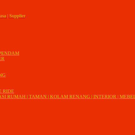
asa | Supplier
 PENDAM
ER
UNG
E RIDE
I RUMAH | TAMAN | KOLAM RENANG | INTERIOR | MEBEL 