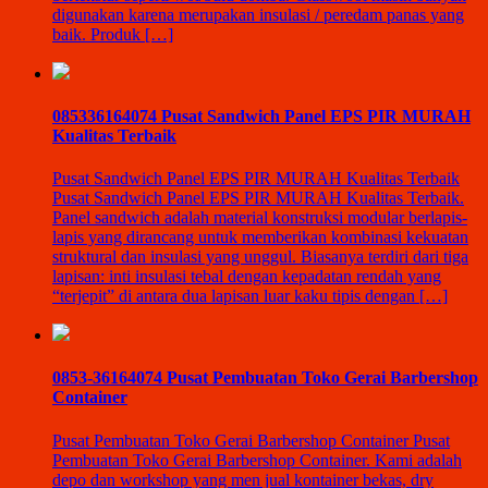
digunakan karena merupakan insulasi / peredam panas yang
baik. Produk […]
085336164074 Pusat Sandwich Panel EPS PIR MURAH
Kualitas Terbaik
Pusat Sandwich Panel EPS PIR MURAH Kualitas Terbaik
Pusat Sandwich Panel EPS PIR MURAH Kualitas Terbaik.
Panel sandwich adalah material konstruksi modular berlapis-
lapis yang dirancang untuk memberikan kombinasi kekuatan
struktural dan insulasi yang unggul. Biasanya terdiri dari tiga
lapisan: inti insulasi tebal dengan kepadatan rendah yang
“terjepit” di antara dua lapisan luar kaku tipis dengan […]
0853-36164074 Pusat Pembuatan Toko Gerai Barbershop
Container
Pusat Pembuatan Toko Gerai Barbershop Container Pusat
Pembuatan Toko Gerai Barbershop Container. Kami adalah
depo dan workshop yang men jual kontainer bekas, dry