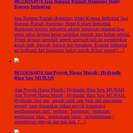
085336164074 Jasa Bangun Rumah Homestay Hotel
Konsep Industrial
Jasa Bangun Rumah Homestay Hotel Konsep Industrial Jasa
Bangun Rumah Homestay Hotel Konsep Industrial.
Bangunan konsep industrial adalah bangunan ruangan luas
tanpa sekat dengan kesan tampilan mentah atau belum selesai.
Tetapi dengan tampilah seperti setengah jadi ini memberikan
kesan unik, mewah, hangat dan bersahaja. Konsep industrial
ini terilhami dari bangunan bekas pabrik di luar negeri […]
085336164074 Alat Proyek Harga Murah | Hydraulic
Ring Saw MURAH
Alat Proyek Harga Murah | Hydraulic Ring Saw MURAH
Alat Proyek Harga Murah | Hydraulic Ring Saw MURAH.
Hydraulic ring saw, adalah salah satu jenis alat atau mesin
gergaji yang digunakan dalam proyek konstruksi
pembangunan sipil / gedung / bangunan / jembatan /
pembuatan jalan / pembukaan lahan / pertambangan /
pengeboran minyak dan lain-lain. […]