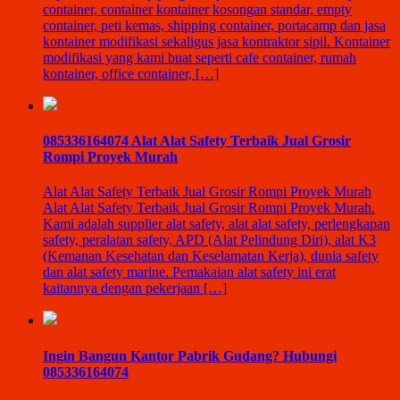
container, container kontainer kosongan standar, empty
container, peti kemas, shipping container, portacamp dan jasa
kontainer modifikasi sekaligus jasa kontraktor sipil. Kontainer
modifikasi yang kami buat seperti cafe container, rumah
kontainer, office container, […]
085336164074 Alat Alat Safety Terbaik Jual Grosir
Rompi Proyek Murah
Alat Alat Safety Terbaik Jual Grosir Rompi Proyek Murah
Alat Alat Safety Terbaik Jual Grosir Rompi Proyek Murah.
Kami adalah supplier alat safety, alat alat safety, perlengkapan
safety, peralatan safety, APD (Alat Pelindung Diri), alat K3
(Kemanan Kesehatan dan Keselamatan Kerja), dunia safety
dan alat safety marine. Pemakaian alat safety ini erat
kaitannya dengan pekerjaan […]
Ingin Bangun Kantor Pabrik Gudang? Hubungi
085336164074