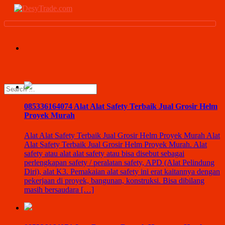
085336164074 Alat Alat Safety Terbaik Jual Grosir Helm
Proyek Murah
Alat Alat Safety Terbaik Jual Grosir Helm Proyek Murah Alat
Alat Safety Terbaik Jual Grosir Helm Proyek Murah. Alat
safety atau alat alat safety atau bisa disebut sebagai
perlengkapan safety / peralatan safety, APD (Alat Pelindung
Diri), alat K3. Pemakaian alat safety ini erat kaitannya dengan
pekerjaan di proyek, bangunan, konstruksi. Bisa dibilang
masih bersaudara […]