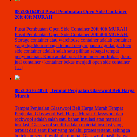
085336164074 Pusat Pembuatan Open Side Container
20ft 40ft MURAH
Pusat Pembuatan Open Side Container 20ft 40ft MURAH
Pusat Pembuatan Open Side Container 20ft 40ft MURAH.
Storage container atau warehouse container adalah container
yang dijadikan sebagai tempat penyimpanan / gudang. Open
side container adalah salah satu pilihan sebagai tempat
penyimpanan. Kami adalah pusat kontainer modifikasi, kami
jual container / kontainer bekas menjadi open side container
[…]
0853-3616-4074 | Tempat Penjualan Glasswool Beli Harga
Murah
Tempat Penjualan Glasswool Beli Harga Murah Tempat
Penjualan Glasswool Beli Harga Murah. Glasswool dan
rockwool adalah salah satu bahan insulasi atau material
insulasi. Glasswool sendiri adalah material insulasi yang
terbuat dari serat fiber yang melalui proses tertentu sehingga
bertekstur seperti wol/bulu domba. Glasswool masih banyak