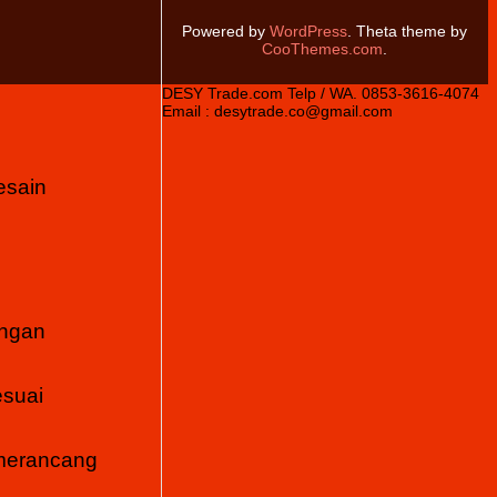
Powered by
WordPress
. Theta theme by
CooThemes.com
.
DESY Trade.com Telp / WA. 0853-3616-4074
Email : desytrade.co@gmail.com
esain
engan
esuai
 merancang