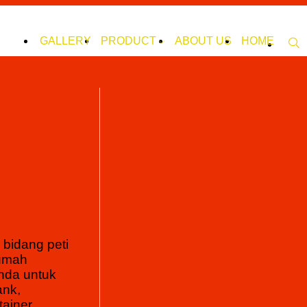
GALLERY
PRODUCT
ABOUT US
HOME
bidang peti
rumah
anda untuk
ank,
tainer,