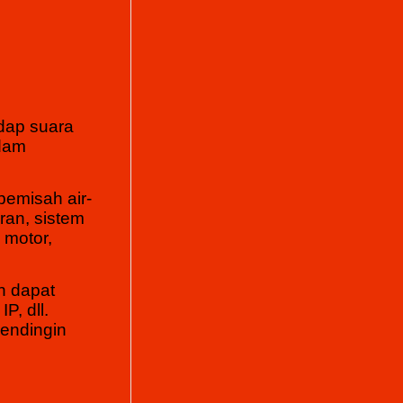
dap suara
edam
pemisah air-
ran, sistem
 motor,
n dapat
P, dll.
pendingin