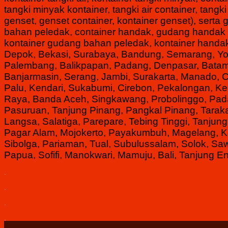
tangki minyak kontainer, tangki air container, tan
genset, genset container, kontainer genset), ser
bahan peledak, container handak, gudang handak c
kontainer gudang bahan peledak, kontainer handa
Depok, Bekasi, Surabaya, Bandung, Semarang, Y
Palembang, Balikpapan, Padang, Denpasar, Batam,
Banjarmasin, Serang, Jambi, Surakarta, Manado, 
Palu, Kendari, Sukabumi, Cirebon, Pekalongan, Ked
Raya, Banda Aceh, Singkawang, Probolinggo, Pada
Pasuruan, Tanjung Pinang, Pangkal Pinang, Taraka
Langsa, Salatiga, Parepare, Tebing Tinggi, Tanjung 
Pagar Alam, Mojokerto, Payakumbuh, Magelang, Ko
Sibolga, Pariaman, Tual, Subulussalam, Solok, Sa
Papua, Sofifi, Manokwari, Mamuju, Bali, Tanjung Eni
.
.
.
.