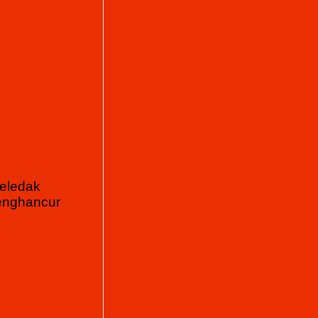
eledak
penghancur