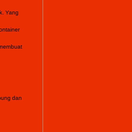
k. Yang
ontainer
n membuat
mpung dan