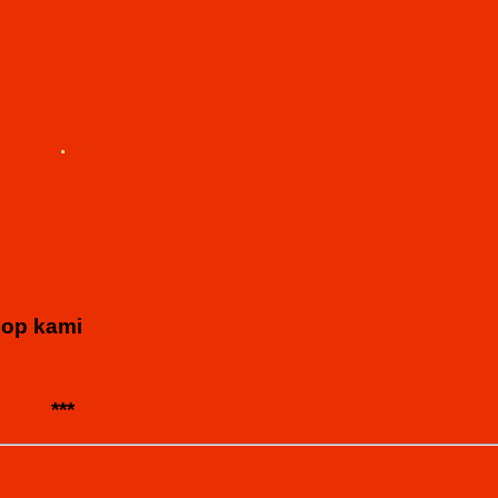
.
hop kami
***