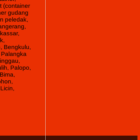
t (container
iner gudang
n peledak,
Tangerang,
kassar,
k,
, Bengkulu,
, Palangka
inggau,
ih, Palopo,
 Bima,
ohon,
Licin,