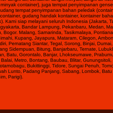
gki minyak container), juga tempat penyimpanan gense
ta gudang tempat penyimpanan bahan peledak (conta
ontainer, gudang handak kontainer, kontainer baha
k).
Kami siap melayani seluruh Indonesia (Jakarta, 
ogyakarta, Bandar Lampung, Pekanbaru, Medan, Ma
 Bogor. Malang, Samarinda, Tasikmalaya, Pontiana
Cimahi, Kupang, Jayapura, Mataram, Cilegon, Ambon
iri, Pematang Siantar, Tegal, Sorong, Binjai, Dumai
ng Sidempuan, Bitung, Banjarbaru, Ternate, Lubukl
n, Batu, Gorontalo, Banjar, Lhokseumawe, Prabumul
Balai, Metro, Bontang, Baubau, Blitar, Gunungsitoli,
tamobagu, Bukittinggi, Tidore, Sungai Penuh, Tom
wah Lunto, Padang Panjang, Sabang, Lombok, Batu 
m, Parigi).