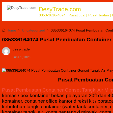
DesyTrade.com
0853-3616-4074 | Pusat Jual | Pusat Jualan | P
Home
Uncategorized
085336164074 Pusat Pembuatan Contai
085336164074 Pusat Pembuatan Container 
desy-trade
June 1, 2026
Pusat Pembuatan Con
Pusat Pembuatan Container Genset Tangki Air Min
kemas / box kontainer bekas pelayaran 20ft dan 40f
kontainer, container office kantor direksi kit / p
kebutuhan tangki container (water tank container, con
kontainer tangki air, kontainer tangki minyak, contai