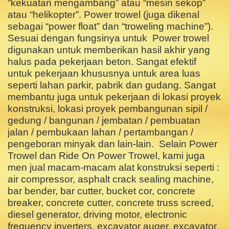
“kekuatan mengambang” atau “mesin sekop”
atau “helikopter”. Power trowel (juga dikenal
sebagai “power float” dan “troweling machine”).
Sesuai dengan fungsinya untuk Power trowel
digunakan untuk memberikan hasil akhir yang
halus pada pekerjaan beton. Sangat efektif
untuk pekerjaan
khususnya untuk area luas
seperti lahan parkir, pabrik dan gudang. Sangat
membantu juga untuk pekerjaan di lokasi
proyek
konstruksi, lokasi proyek pembangunan sipil /
gedung / bangunan / jembatan / pembuatan
jalan / pembukaan lahan / pertambangan /
pengeboran minyak dan lain-lain.
Selain Power
Trowel dan Ride On Power Trowel, kami juga
men jual macam-macam alat konstruksi seperti :
air compressor, asphalt crack sealing machine,
bar bender, bar cutter, bucket cor, concrete
breaker, concrete cutter, concrete truss screed,
diesel generator, driving motor, electronic
frequency inverters, excavator auger, excavator