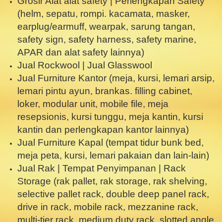
Grosir Alat alat safety | Perlengkapan Safety
(helm, sepatu, rompi. kacamata, masker,
earplug/earmuff, wearpak, sarung tangan,
safety sign, safety harness, safety marine,
APAR dan alat safety lainnya)
Jual Rockwool | Jual Glasswool
Jual Furniture Kantor (meja, kursi, lemari arsip,
lemari pintu ayun, brankas. filling cabinet,
loker, modular unit, mobile file, meja
resepsionis, kursi tunggu, meja kantin, kursi
kantin dan perlengkapan kantor lainnya)
Jual Furniture Kapal (tempat tidur bunk bed,
meja peta, kursi, lemari pakaian dan lain-lain)
Jual Rak | Tempat Penyimpanan | Rack
Storage (rak pallet, rak storage, rak shelving,
selective pallet rack, double deep panel rack,
drive in rack, mobile rack, mezzanine rack,
multi-tier rack, medium duty rack, slotted angle