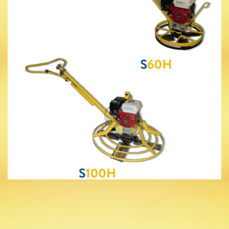
.
.
.