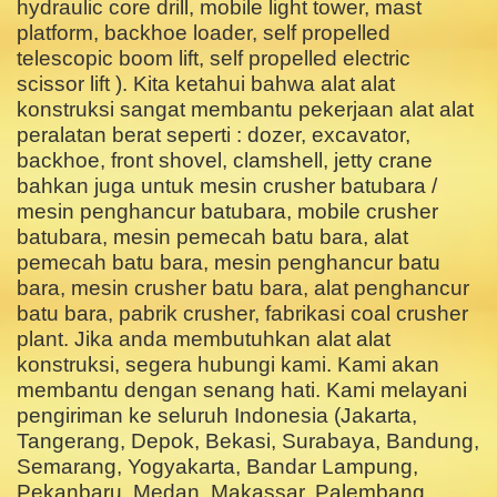
hydraulic core drill, mobile light tower, mast
platform, backhoe loader, self propelled
telescopic boom lift, self propelled electric
scissor lift ). Kita ketahui bahwa alat alat
konstruksi sangat membantu pekerjaan alat alat
peralatan berat seperti : dozer, excavator,
backhoe, front shovel, clamshell, jetty crane
bahkan juga untuk mesin crusher batubara /
mesin penghancur batubara, mobile crusher
batubara, mesin pemecah batu bara, alat
pemecah batu bara, mesin penghancur batu
bara, mesin crusher batu bara, alat penghancur
batu bara, pabrik crusher, fabrikasi coal crusher
plant. Jika anda membutuhkan alat alat
konstruksi, segera hubungi kami. Kami akan
membantu dengan senang hati. Kami melayani
pengiriman ke seluruh Indonesia (Jakarta,
Tangerang, Depok, Bekasi, Surabaya, Bandung,
Semarang, Yogyakarta, Bandar Lampung,
Pekanbaru, Medan, Makassar, Palembang,