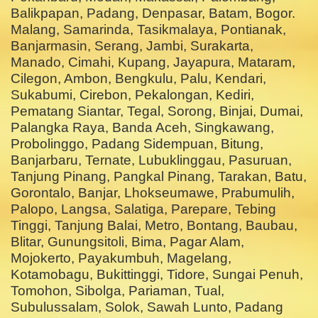
Balikpapan, Padang, Denpasar, Batam, Bogor.
Malang, Samarinda, Tasikmalaya, Pontianak,
Banjarmasin, Serang, Jambi, Surakarta,
Manado, Cimahi, Kupang, Jayapura, Mataram,
Cilegon, Ambon, Bengkulu, Palu, Kendari,
Sukabumi, Cirebon, Pekalongan, Kediri,
Pematang Siantar, Tegal, Sorong, Binjai, Dumai,
Palangka Raya, Banda Aceh, Singkawang,
Probolinggo, Padang Sidempuan, Bitung,
Banjarbaru, Ternate, Lubuklinggau, Pasuruan,
Tanjung Pinang, Pangkal Pinang, Tarakan, Batu,
Gorontalo, Banjar, Lhokseumawe, Prabumulih,
Palopo, Langsa, Salatiga, Parepare, Tebing
Tinggi, Tanjung Balai, Metro, Bontang, Baubau,
Blitar, Gunungsitoli, Bima, Pagar Alam,
Mojokerto, Payakumbuh, Magelang,
Kotamobagu, Bukittinggi, Tidore, Sungai Penuh,
Tomohon, Sibolga, Pariaman, Tual,
Subulussalam, Solok, Sawah Lunto, Padang